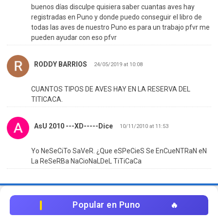
buenos días disculpe quisiera saber cuantas aves hay
registradas en Puno y donde puedo conseguir el libro de
todas las aves de nuestro Puno es para un trabajo pfvr me
pueden ayudar con eso pfvr
RODDY BARRIOS
24/05/2019 at 10:08
CUANTOS TIPOS DE AVES HAY EN LA RESERVA DEL
TITICACA.
AsU 2010 ---XD-----Dice
10/11/2010 at 11:53
Yo NeSeCiTo SaVeR. ¿Que eSPeCieS Se EnCueNTRaN eN
La ReSeRBa NaCioNaLDeL TiTiCaCa
Popular en Puno