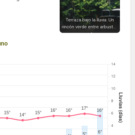
Terraza bajo la lluvia: Un
rincón verde entre arbustos
y gotas
uno