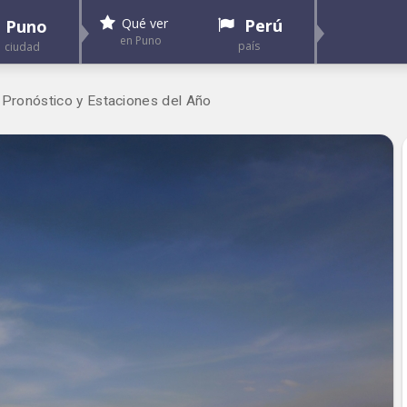
Perú
Qué ver
Puno
en Puno
país
ciudad
 Pronóstico y Estaciones del Año