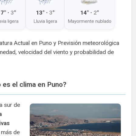
17
° ·
3
°
13
° ·
3
°
14
° ·
2
°
uvia ligera
Lluvia ligera
Mayormente nublado
tura Actual en Puno y Previsión meteorológica
edad, velocidad del viento y probabilidad de
es el clima en Puno?
a sur de
a
ivas
e más de