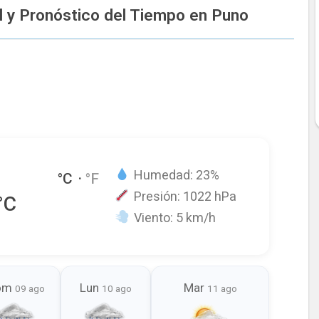
 y Pronóstico del Tiempo en Puno
Humedad:
23
%
°C
·
°F
️ Presión:
1022
hPa
°C
Viento:
5 km/h
om
Lun
Mar
09 ago
10 ago
11 ago