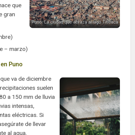
 hace que
e gran
Puno: La ciudad que abraza al lago Titicaca
mbre)
re – marzo)
o en Puno
 que va de diciembre
recipitaciones suelen
80 a 150 mm de lluvia
vias intensas,
as eléctricas. Si
asegúrate de llevar
te al agua.