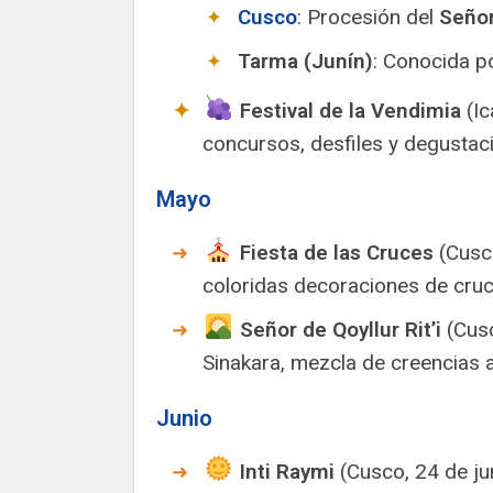
Cusco
: Procesión del
Señor
Tarma (Junín)
: Conocida p
Festival de la Vendimia
(Ic
concursos, desfiles y degustaci
Mayo
Fiesta de las Cruces
(Cusco
coloridas decoraciones de cruc
Señor de Qoyllur Rit’i
(Cusc
Sinakara, mezcla de creencias a
Junio
Inti Raymi
(Cusco, 24 de ju