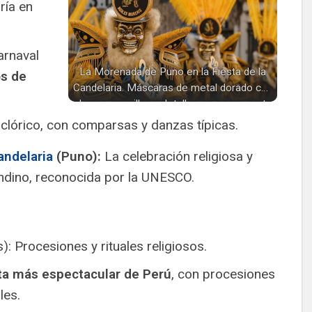
ría en
Carnaval
La Morenada de Puno en la Fiesta de la
os de
Candelaria. Máscaras de metal dorado con
plumas amarillas y detalles en negro, parte
de un traje ceremonial.
lclórico, con comparsas y danzas típicas.
andelaria
(Puno):
La celebración religiosa y
andino, reconocida por la UNESCO.
s): Procesiones y rituales religiosos.
a más espectacular de Perú
, con procesiones
les.