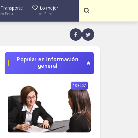
Transporte
Lo mejor
en Perú
de Perú
Popular en Información
general
108207