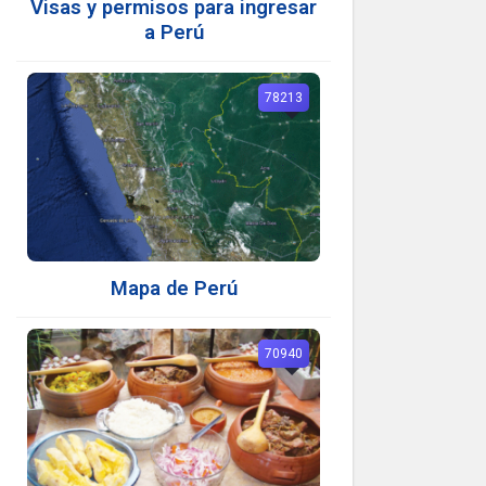
Visas y permisos para ingresar
a Perú
78213
Mapa de Perú
70940