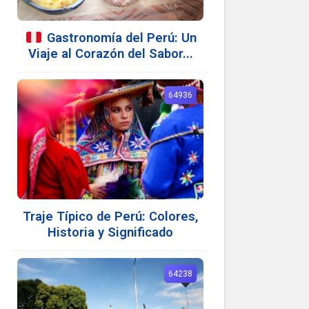
Gastronomía del Perú: Un
Viaje al Corazón del Sabor...
64936
Traje Típico de Perú: Colores,
Historia y Significado
64238