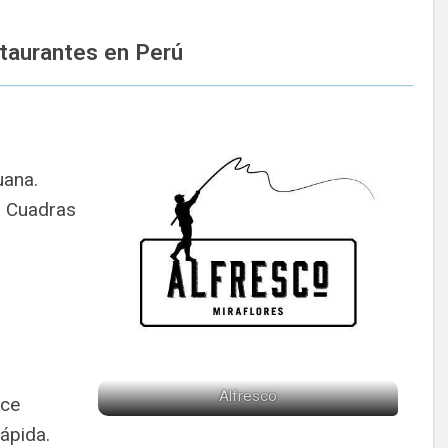
taurantes en Perú
uana.
 Cuadras
Alfresco
ece
ápida.