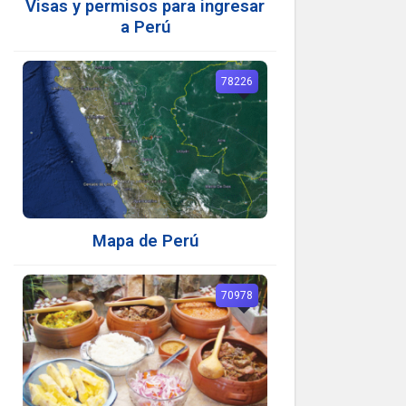
Visas y permisos para ingresar
a Perú
78226
Mapa de Perú
70978