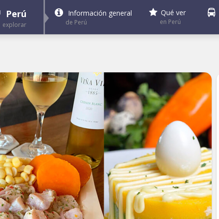
Perú
Qué ver
Información general
en Perú
de Perú
explorar