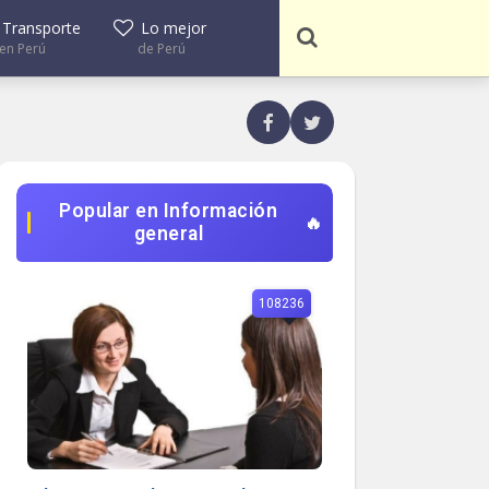
Transporte
Lo mejor
en Perú
de Perú
Popular en Información
general
108236