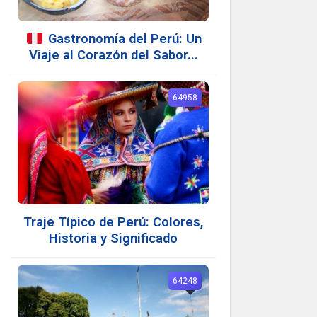
Gastronomía del Perú: Un
Viaje al Corazón del Sabor...
64958
Traje Típico de Perú: Colores,
Historia y Significado
64248