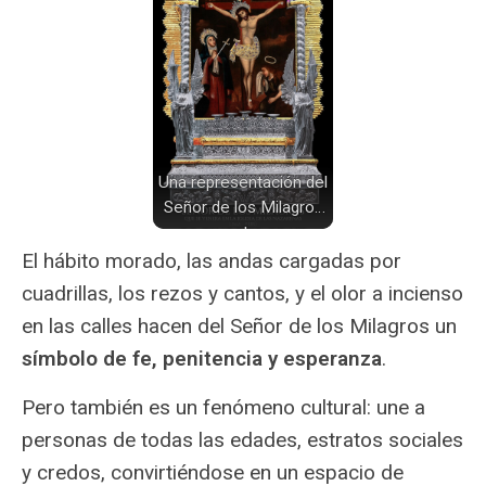
Una representación del
Señor de los Milagros
se muestra en un
retablo dorado y
El hábito morado, las andas cargadas por
plateado, con figuras
cuadrillas, los rezos y cantos, y el olor a incienso
de ángeles a los lados
en las calles hacen del Señor de los Milagros un
y una Virgen con
símbolo de fe, penitencia y esperanza
.
espada, en un estilo
que evoca la Iglesia de
Pero también es un fenómeno cultural: une a
las Nazarenas.
personas de todas las edades, estratos sociales
y credos, convirtiéndose en un espacio de