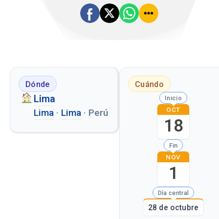
Dónde
Cuándo
Lima
Inicio
OCT
Lima
·
Lima
·
Perú
18
Fin
NOV
1
Día central
28 de octubre