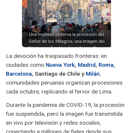
Una multitud observa la procesión del
Señor de los Milagros; una imagen del
Cristo crucificado, adornada con flores
blancas y un marco dorado, se mueve
La devoción ha traspasado fronteras: en
entre edificios de tonos tierra, mientras
ciudades como
Nueva York
,
Madrid
,
Roma
,
corazones morados flotan en el aire.
Barcelona
, Santiago de Chile y
Milán
,
comunidades peruanas organizan procesiones
cada octubre, replicando el fervor de Lima.
Durante la pandemia de COVID-19, la procesión
fue suspendida, pero la imagen fue transmitida
en vivo por televisión y redes sociales,
conectando a millones de fieles desde sus