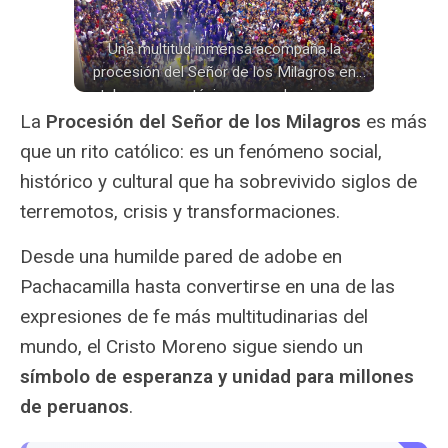
Una multitud inmensa acompaña la
procesión del Señor de los Milagros en
octubre; se ven túnicas moradas, incienso
y una andas dorada en medio de la
La
Procesión del Señor de los Milagros
es más
multitud.
que un rito católico: es un fenómeno social,
histórico y cultural que ha sobrevivido siglos de
terremotos, crisis y transformaciones.
Desde una humilde pared de adobe en
Pachacamilla hasta convertirse en una de las
expresiones de fe más multitudinarias del
mundo, el Cristo Moreno sigue siendo un
símbolo de esperanza y unidad para millones
de peruanos
.