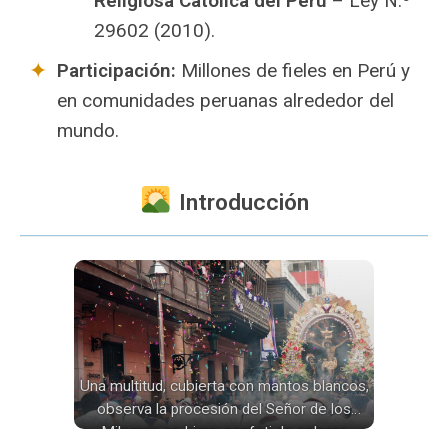
Religiosa Católica del Perú
– Ley N.º
29602 (2010).
Participación:
Millones de fieles en Perú y
en comunidades peruanas alrededor del
mundo.
Introducción
Una multitud, cubierta con mantos blancos,
observa la procesión del Señor de los
Milagros en Lima; confeti de colores