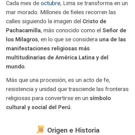
multicolores cae desde los balcones
Cada mes de
octubre
, Lima se transforma en un
antiguos, mientras incienso se eleva
mar morado. Millones de fieles recorren las
alrededor de la imagen religiosa dorada y
calles siguiendo la imagen del
Cristo de
oscura.
Pachacamilla
, más conocido como el
Señor de
los Milagros
, en lo que se considera
una de las
manifestaciones religiosas más
multitudinarias de América Latina y del
mundo
.
Más que una procesión, es un acto de fe,
resistencia y unidad que trasciende las fronteras
religiosas para convertirse en un
símbolo
cultural y social del Perú
.
Origen e Historia