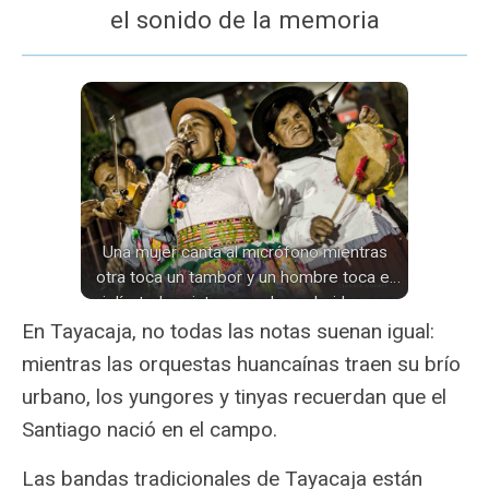
el sonido de la memoria
Una mujer canta al micrófono mientras
otra toca un tambor y un hombre toca el
violín; todas visten prendas coloridas con
bordados florales y una faja tejida; la
En Tayacaja, no todas las notas suenan igual:
escena se desarrolla al aire libre durante la
mientras las orquestas huancaínas traen su brío
noche en Tayacaja.
urbano, los yungores y tinyas recuerdan que el
Santiago nació en el campo.
Las bandas tradicionales de Tayacaja están