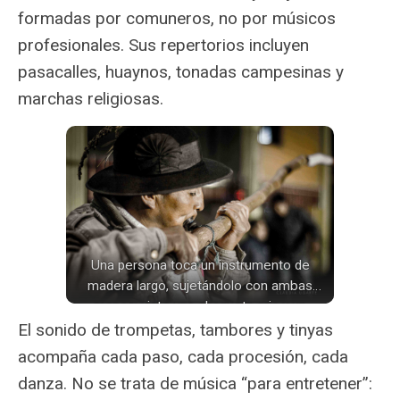
formadas por comuneros, no por músicos
profesionales. Sus repertorios incluyen
pasacalles, huaynos, tonadas campesinas y
marchas religiosas.
Una persona toca un instrumento de
madera largo, sujetándolo con ambas
manos; viste una chaqueta gris y un
sombrero negro adornado con plumas,
El sonido de trompetas, tambores y tinyas
mientras observa a otras personas en un
acompaña cada paso, cada procesión, cada
entorno nocturno.
danza. No se trata de música “para entretener”: