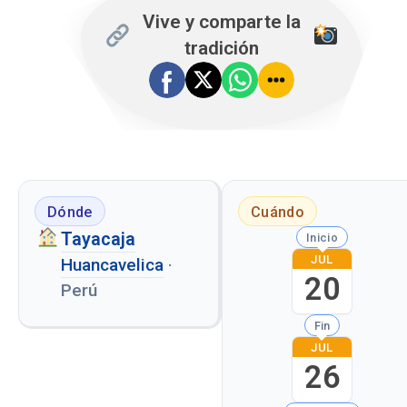
Vive y comparte la
tradición
Dónde
Cuándo
Tayacaja
Inicio
JUL
Huancavelica
·
20
Perú
Fin
JUL
26