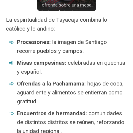
ofrenda sobre una mesa
ritual con hojas de coca en
un tazón azul y blanco,
La espiritualidad de Tayacaja combina lo
rodeado de otros
católico y lo andino:
participantes en un entorno
campestre; la escena
Procesiones:
la imagen de Santiago
muestra una práctica
recorre pueblos y campos.
religiosa andina durante la
celebración.
Misas campesinas:
celebradas en quechua
y español.
Ofrendas a la Pachamama:
hojas de coca,
aguardiente y alimentos se entierran como
gratitud.
Encuentros de hermandad:
comunidades
de distintos distritos se reúnen, reforzando
la unidad regional.