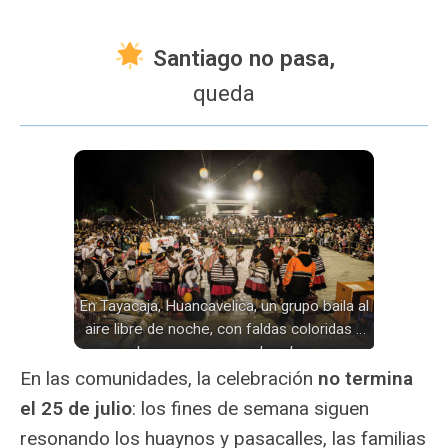
Santiago no pasa,
queda
En Tayacaja, Huancavelica, un grupo baila al
aire libre de noche, con faldas coloridas y
sombreros negros; un hombre con
chaleco anaranjado observa la danza cerca
En las comunidades, la celebración
no termina
de una mesa de madera; muchos
el 25 de julio
: los fines de semana siguen
espectadores rodean la plaza iluminada
resonando los huaynos y pasacalles, las familias
por focos.