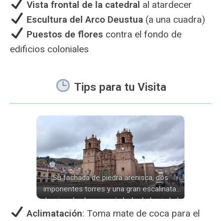
Vista frontal de la catedral
al atardecer
Escultura del Arco Deustua
(a una cuadra)
Puestos de flores
contra el fondo de
edificios coloniales
Tips para tu Visita
Su fachada de piedra arenisca, dos
imponentes torres y una gran escalinata,
dominan la plaza; un símbolo de la ciudad
peruana de Puno.
Aclimatación
: Toma mate de coca para el