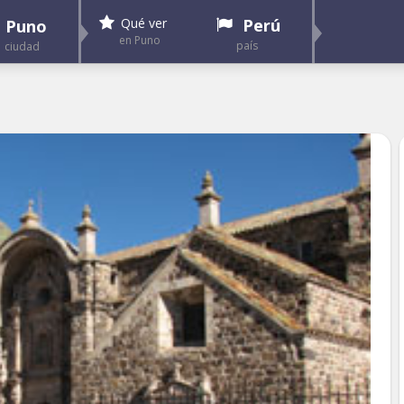
Perú
Qué ver
Puno
en Puno
país
ciudad