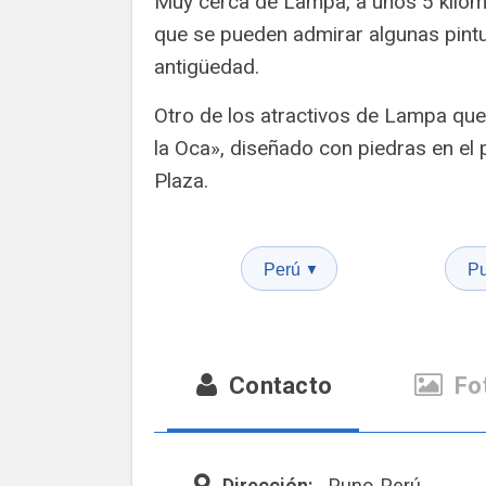
Muy cerca de Lampa, a unos 5 kilómet
que se pueden admirar algunas pint
antigüedad.
Otro de los atractivos de Lampa que 
la Oca», diseñado con piedras en el 
Plaza.
Perú
P
▼
Contacto
Fo
Dirección:
Puno, Perú