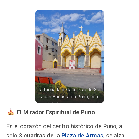
La fachada de la Iglesia de San
Juan Bautista en Puno, con
sus distintivos colores amarillo
y gris, se alza bajo un cielo azul
El Mirador Espiritual de Puno
con nubes blancas.
En el corazón del centro histórico de Puno, a
solo
3 cuadras de la
Plaza de Armas
, se alza