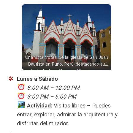
Una vista frontal de la Iglesia de San Juan
Bautista en Puno, Perú, destacando su
fachada de estilo neogótico con sus
característicos arcos apuntados, detalles
Lunes a Sábado
en rojo y azul, y sus dos torres blancas que
8:00 AM – 12:00 PM
se elevan hacia el cielo azul.
3:00 PM – 6:00 PM
️
Actividad:
Visitas libres – Puedes
entrar, explorar, admirar la arquitectura y
disfrutar del mirador.