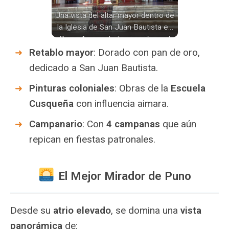
Una vista del altar mayor dentro de
la Iglesia de San Juan Bautista en
Puno. Aunque la iluminación azul
crea una atmósfera particular, se
Retablo mayor
: Dorado con pan de oro,
aprecian las imágenes religiosas y
dedicado a San Juan Bautista.
la arquitectura del espacio.
Pinturas coloniales
: Obras de la
Escuela
Cusqueña
con influencia aimara.
Campanario
: Con
4 campanas
que aún
repican en fiestas patronales.
El Mejor Mirador de Puno
Desde su
atrio elevado
, se domina una
vista
panorámica
de: