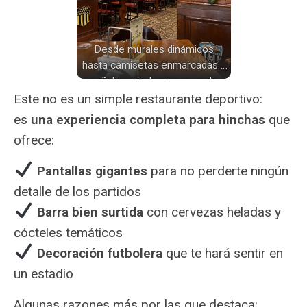
Desde murales dinámicos
hasta camisetas enmarcadas y
señalización luminosa, cada
detalle en el Estadio Fútbol
Este no es un simple restaurante deportivo:
Club de Lima celebra la pasión
es
una experiencia completa para hinchas
que
por el fútbol.
ofrece:
️
Pantallas gigantes
para no perderte ningún
detalle de los partidos
️
Barra bien surtida
con cervezas heladas y
cócteles temáticos
️
Decoración futbolera
que te hará sentir en
un estadio
Algunas razones más por las que destaca: