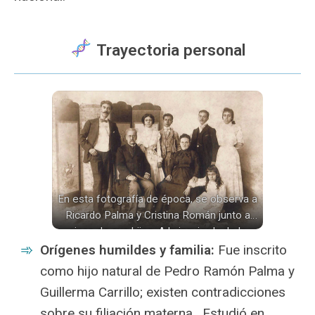
Trayectoria personal
En esta fotografía de época, se observa a
Ricardo Palma y Cristina Román junto a
cinco de sus hijos. A la izquierda de la
imagen, de pie, se encuentra Clemente
Orígenes humildes y familia:
Fue inscrito
Palma, hijo de Ricardo Palma de un
como hijo natural de Pedro Ramón Palma y
matrimonio anterior.
Guillerma Carrillo; existen contradicciones
sobre su filiación materna . Estudió en