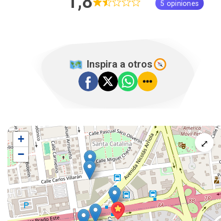
1,8
5 opiniones
️ Inspira a otros
+
⤢
−