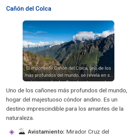
Cañón del Colca
El imponente Cañón del Colca, uno de los
más profundos del mundo, se revela en su
máximo esplendor. Sus abruptas paredes
albergan antiguos terrazos incas y ofrecen
Uno de los cañones más profundos del mundo,
un refugio para el majestuoso cóndor
hogar del majestuoso cóndor andino. Es un
andino.
destino imprescindible para los amantes de la
naturaleza.
Avistamiento:
Mirador Cruz del