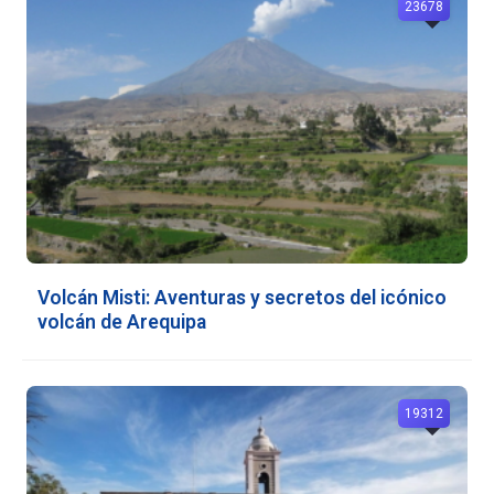
23678
Volcán Misti: Aventuras y secretos del icónico
volcán de Arequipa
19312