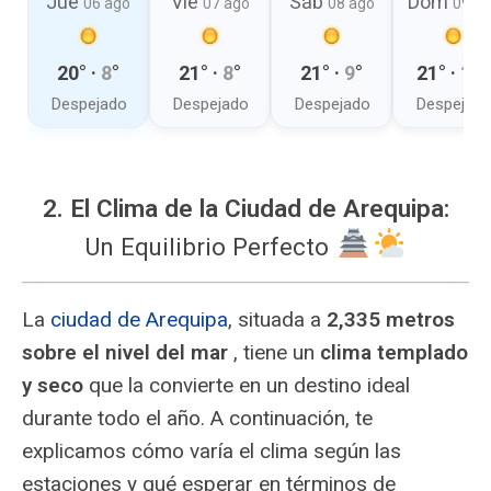
Jue
Vie
Sáb
Dom
06 ago
07 ago
08 ago
09 a
20
° ·
8
°
21
° ·
8
°
21
° ·
9
°
21
° ·
10
°
Despejado
Despejado
Despejado
Despejad
2. El Clima de la Ciudad de Arequipa:
Un Equilibrio Perfecto
La
ciudad de Arequipa
, situada a
2,335 metros
sobre el nivel del mar
, tiene un
clima templado
y seco
que la convierte en un destino ideal
durante todo el año. A continuación, te
explicamos cómo varía el clima según las
estaciones y qué esperar en términos de