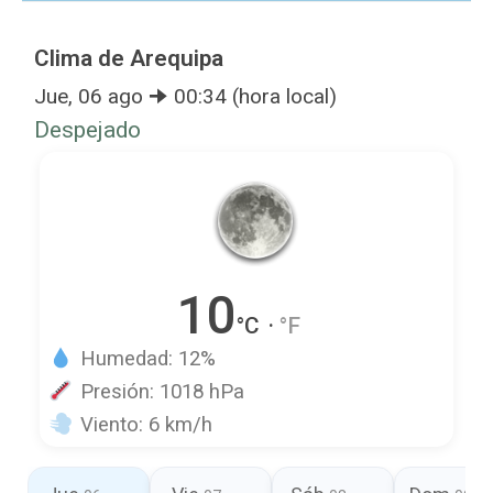
Clima de Arequipa
Jue, 06 ago 🠊
00:34
(hora local)
Despejado
10
°C
·
°F
Humedad:
12
%
️ Presión:
1018
hPa
Viento:
6 km/h