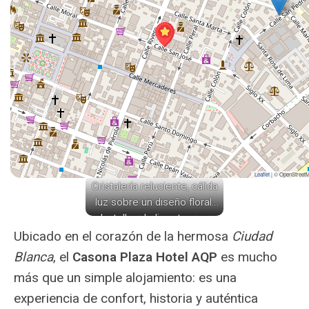
Leaflet
|
© OpenStreet
Cristalería reluciente, cálida
luz sobre un diseño floral,
botellas de licor tras un
mostrador de madera
Ubicado en el corazón de la hermosa
Ciudad
pulida, creando una
Blanca
, el
Casona Plaza Hotel AQP
es mucho
atmósfera acogedora y
más que un simple alojamiento: es una
sofisticada.
experiencia de confort, historia y auténtica