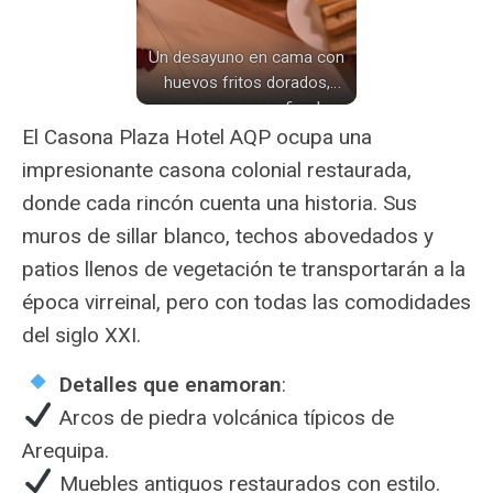
Un desayuno en cama con
huevos fritos dorados,
quesos cremosos, fiambres
finos, fruta fresca y jugo de
El Casona Plaza Hotel AQP ocupa una
naranja, sobre una bandeja
impresionante casona colonial restaurada,
de madera cálida.
donde cada rincón cuenta una historia. Sus
muros de sillar blanco, techos abovedados y
patios llenos de vegetación te transportarán a la
época virreinal, pero con todas las comodidades
del siglo XXI.
Detalles que enamoran
:
Arcos de piedra volcánica típicos de
Arequipa.
Muebles antiguos restaurados con estilo.