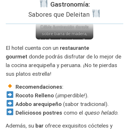
️ Gastronomía:
Sabores que Deleitan
Cálida iluminación dorada
sobre barra de madera,
botellas relucientes, sillas
de estilo colonial y mesas
El hotel cuenta con un
restaurante
acogedoras crean un
gourmet
donde podrás disfrutar de lo mejor de
ambiente sofisticado y
la cocina arequipeña y peruana. ¡No te pierdas
acogedor.
sus platos estrella!
Recomendaciones
:
Rocoto Relleno
(¡imperdible!).
Adobo arequipeño
(sabor tradicional).
Deliciosos postres
como el
queso helado
.
Además, su
bar
ofrece exquisitos cócteles y