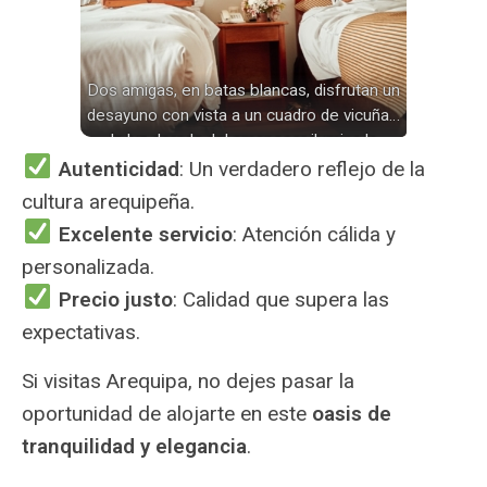
Dos amigas, en batas blancas, disfrutan un
desayuno con vista a un cuadro de vicuñas;
la luz dorada del amanecer ilumina la
habitación, mientras una saborea un zumo.
Autenticidad
: Un verdadero reflejo de la
cultura arequipeña.
Excelente servicio
: Atención cálida y
personalizada.
Precio justo
: Calidad que supera las
expectativas.
Si visitas Arequipa, no dejes pasar la
oportunidad de alojarte en este
oasis de
tranquilidad y elegancia
.