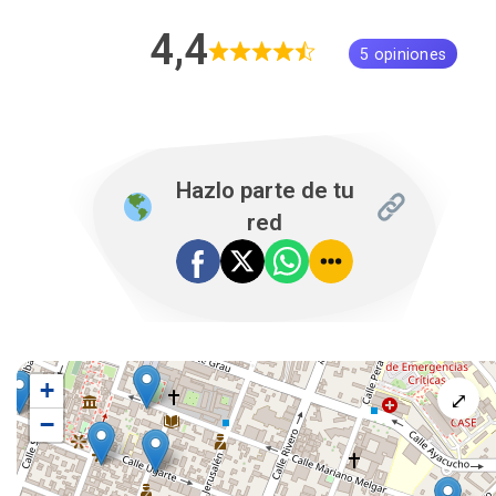
4,4
5 opiniones
Hazlo parte de tu
red
+
⤢
−