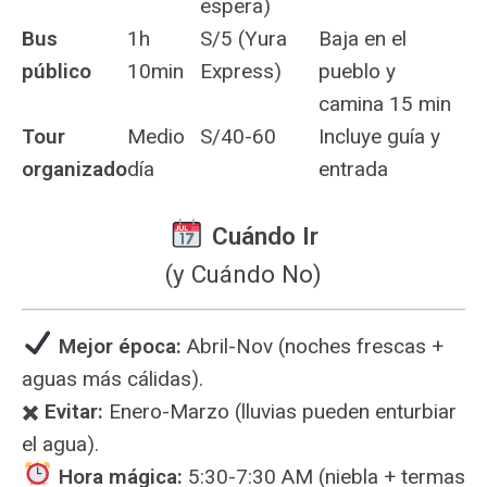
espera)
Bus
1h
S/5 (Yura
Baja en el
público
10min
Express)
pueblo y
camina 15 min
Tour
Medio
S/40-60
Incluye guía y
organizado
día
entrada
Cuándo Ir
(y Cuándo No)
️
Mejor época:
Abril-Nov (noches frescas +
aguas más cálidas).
✖️
Evitar:
Enero-Marzo (lluvias pueden enturbiar
el agua).
Hora mágica:
5:30-7:30 AM (niebla + termas