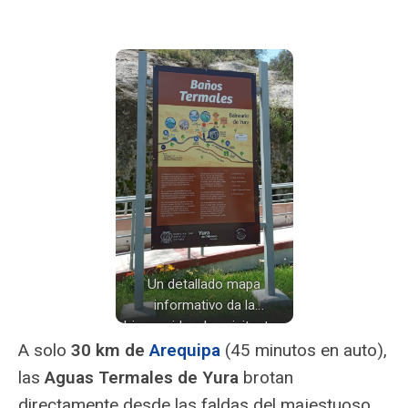
Un detallado mapa
informativo da la
bienvenida a los visitantes
de los Baños Termales de
A solo
30 km de
Arequipa
(45 minutos en auto),
Yura. Se señalan las
las
Aguas Termales de Yura
brotan
diferentes piscinas, áreas
directamente desde las faldas del majestuoso