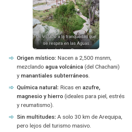
Un vistazo a la tranquilidad que
se respira en las Aguas
Termales de Yura. Se aprecia un
espacio cuidado con áreas de
Origen místico:
Nacen a 2,500 msnm,
descanso, senderos y
mezclando
agua volcánica
(del Chachani)
vegetación.
y
manantiales subterráneos
.
Química natural:
Ricas en
azufre,
magnesio y hierro
(ideales para piel, estrés
y reumatismo).
Sin multitudes:
A solo 30 km de Arequipa,
pero lejos del turismo masivo.