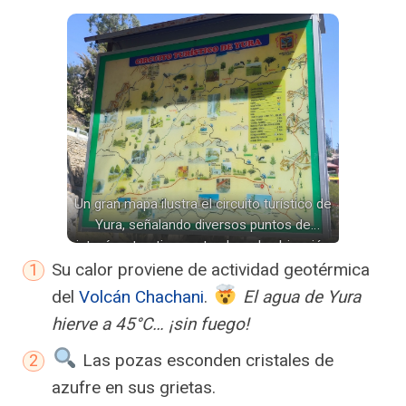
Un gran mapa ilustra el circuito turístico de
Yura, señalando diversos puntos de
interés, atractivos naturales y la ubicación
de los baños termales dentro de la región.
Su calor proviene de actividad geotérmica
del
Volcán Chachani
.
El agua de Yura
hierve a 45°C… ¡sin fuego!
Las pozas esconden cristales de
azufre en sus grietas.