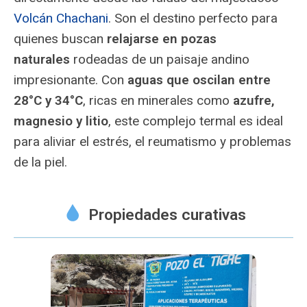
de estacionamiento,
Volcán Chachani
. Son el destino perfecto para
servicios y la distribución
general de este balneario
quienes buscan
relajarse en pozas
natural.
naturales
rodeadas de un paisaje andino
impresionante. Con
aguas que oscilan entre
28°C y 34°C
, ricas en minerales como
azufre,
magnesio y litio
, este complejo termal es ideal
para aliviar el estrés, el reumatismo y problemas
de la piel.
Propiedades curativas