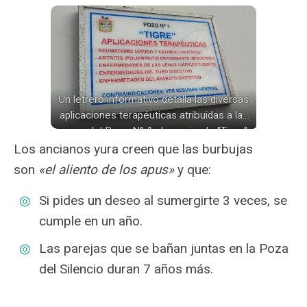
Un letrero informativo detalla las diversas
aplicaciones terapéuticas atribuidas a las
aguas del Pozo N° 1, denominado "Tigre",
en los Baños Termales de Yura. Se
Los ancianos yura creen que las burbujas
mencionan afecciones como el
son
«el aliento de los apus»
y que:
reumatismo, la artritis, enfermedades de
las venas y del aparato digestivo.
Si pides un deseo al sumergirte 3 veces, se
cumple en un año.
Las parejas que se bañan juntas en la Poza
del Silencio duran 7 años más.