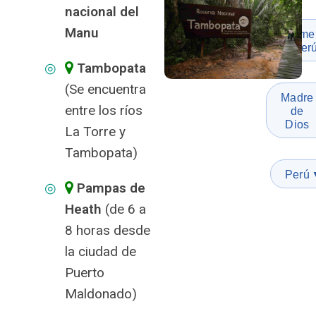
nacional del
Manu
Departame
en Per
Tambopata
(Se encuentra
Madre
entre los ríos
de
Dios
La Torre y
Tambopata)
Perú
Pampas de
Heath
(de 6 a
8 horas desde
la ciudad de
Puerto
Maldonado)