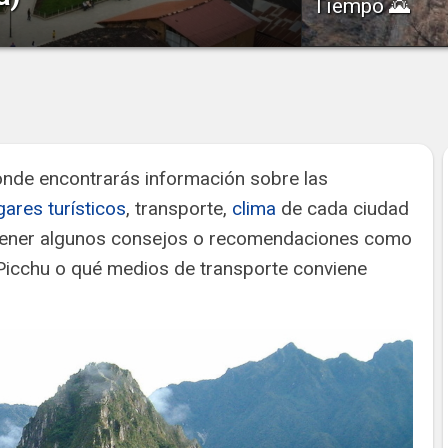
Tiempo 🌄
Ubicado en el Valle Sa
el Perú, Chachapoyas es una ciudad
los Incas, Ollantaytam
un entorno único. Conocida como la
de...
reros...
donde encontrarás información sobre las
gares turísticos
, transporte,
clima
de cada ciudad
btener algunos consejos o recomendaciones como
Picchu o qué medios de transporte conviene