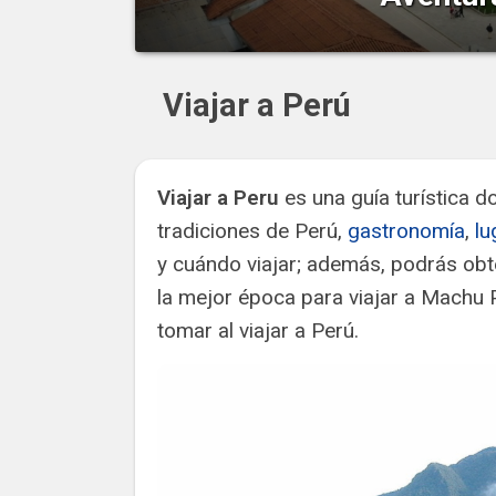
Situada en la región Amazonas , en el norte d
que combina historia, cultura y naturaleza en 
«Ciudad de los Guer
Viajar a Perú
Viajar a Peru
es una guía turística 
tradiciones de Perú,
gastronomía
,
lu
y cuándo viajar; además, podrás o
la mejor época para viajar a Machu 
tomar al viajar a Perú.