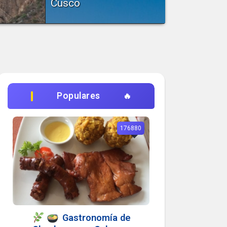
Cusco
grado de
Sacsayhuamán (en
bo es uno
quechua saksay waman
(pukara), ‘(fortaleza) del águila
real’) es una impresionante...
Populares
176880
Gastronomía de