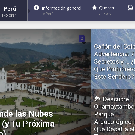
Perú
Qué ver
Información general
en Perú
de Perú
explorar
2
Cañón del Col
Advertencia: 7
Secretos y … ¿
Qué Prohibier
Este Sendero?
Ubicado en el corazón 
Andes peruanos, el Ca
Colca es uno...
🏞️ Descubre
Ollantaytambo:
nde las Nubes
Parque
Arqueológico 
 (y Tu Próxima
Que Desafía el
a)