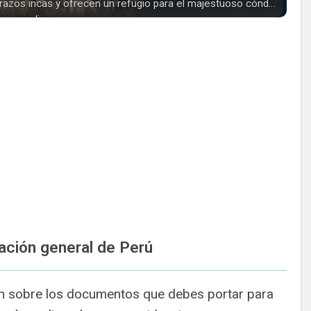
razos incas y ofrecen un refugio para el majestuoso cóndor
andino.
ación general de Perú
ón sobre los documentos que debes portar para