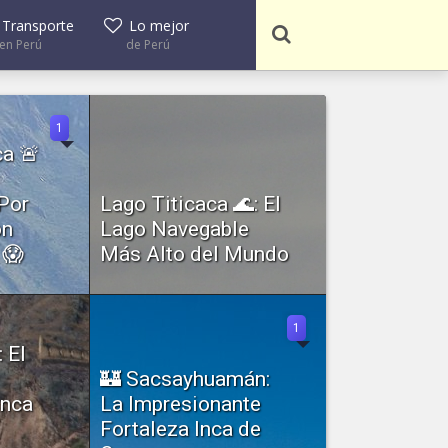
Transporte
Lo mejor
en Perú
de Perú
1
ca 🚨
Por
Lago Titicaca 🌊: El
on
Lago Navegable
 😱
Más Alto del Mundo
de los
El Lago Titicaca, ubicado en los
ñón del
Andes centrales entre Perú y
Bolivia,...
1
 El
🏰 Sacsayhuamán:
Inca
La Impresionante
Fortaleza Inca de