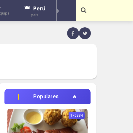
r
Perú
equipa
país
Populares
176884