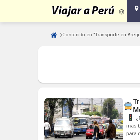
Contenido en "Transporte en Arequ
Tr
Mo
¿M
más b
para 