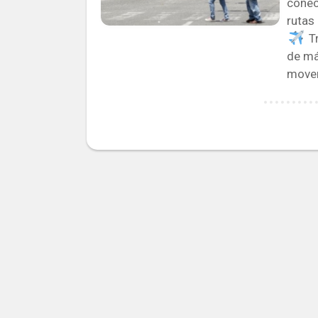
conec
rutas
️ 
de má
mover