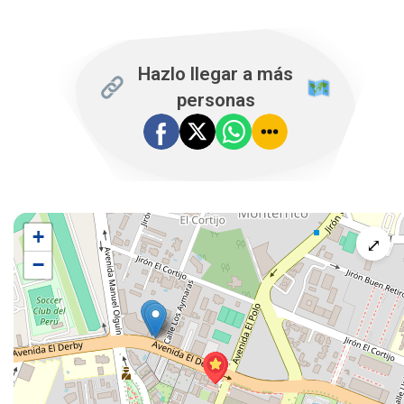
Hazlo llegar a más
personas
+
⤢
−