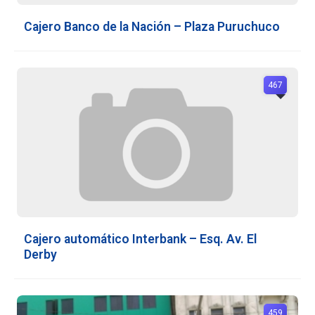
Cajero Banco de la Nación – Plaza Puruchuco
467
Cajero automático Interbank – Esq. Av. El
Derby
459