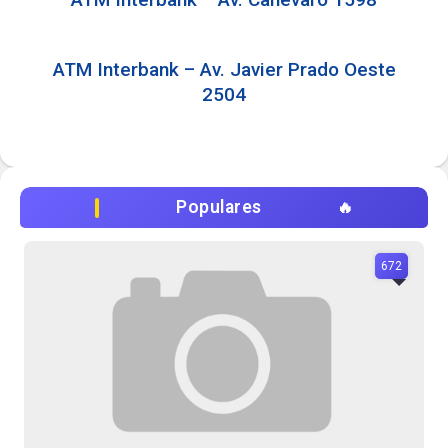
ATM Interbank – Av. Javier Prado Oeste
2504
Populares
672