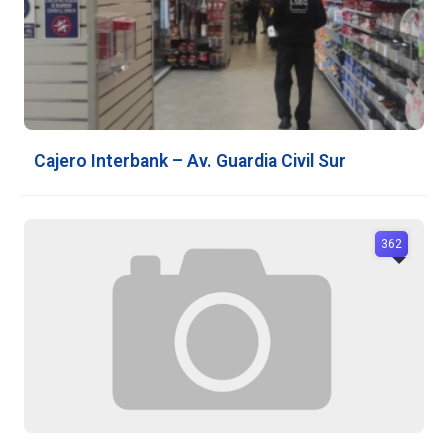
Cajero Interbank – Av. Guardia Civil Sur
362