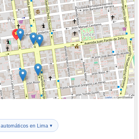
Leaflet
|
© OpenStreetMap
 automáticos en Lima
▼