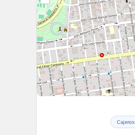
Cajeros