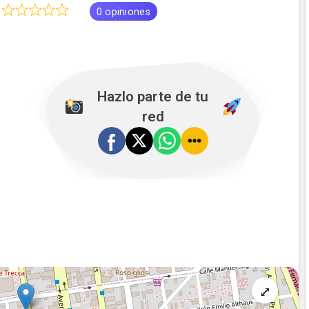
0
0 opiniones
Hazlo parte de tu
red
⤢