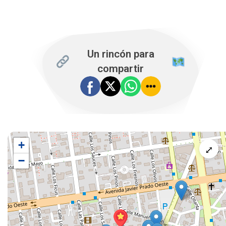
Un rincón para
compartir
+
⤢
−