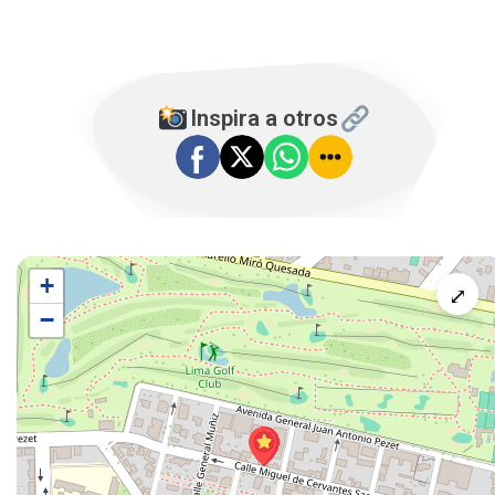
Inspira a otros
+
⤢
−