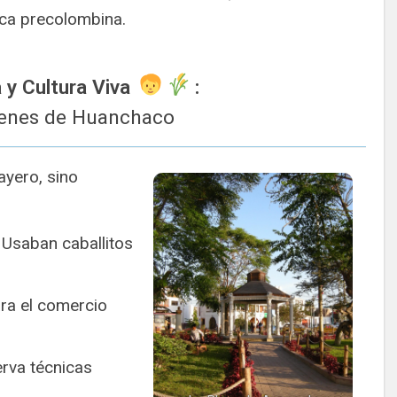
oca precolombina.
ia y Cultura Viva
:
genes de Huanchaco
ayero, sino
: Usaban caballitos
ara el comercio
rva técnicas