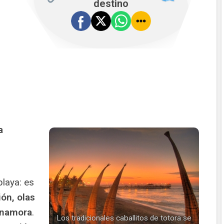
destino
a
,
laya: es
ón, olas
enamora
.
Los tradicionales caballitos de totora se