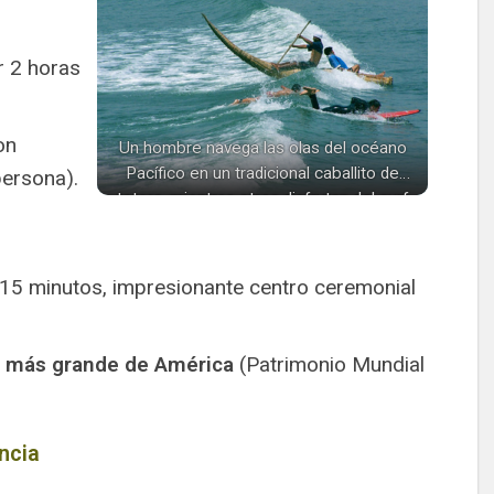
r 2 horas
on
Un hombre navega las olas del océano
Pacífico en un tradicional caballito de
persona).
totora, mientras otros disfrutan del surf
con tablas modernas.
 15 minutos, impresionante centro ceremonial
o más grande de América
(Patrimonio Mundial
ncia