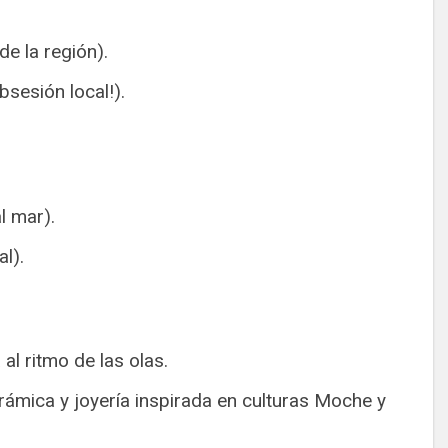
de la región).
bsesión local!).
l mar).
l).
 al ritmo de las olas.
erámica y joyería inspirada en culturas Moche y