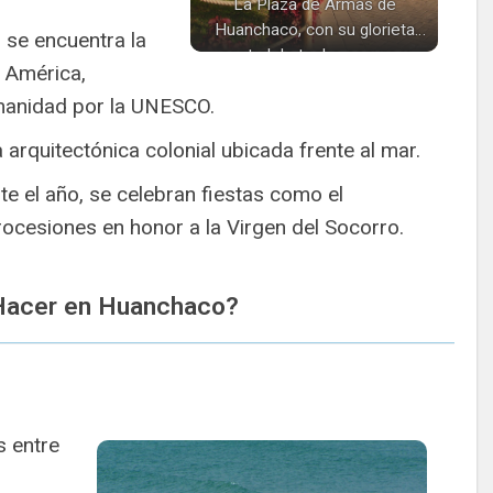
La Plaza de Armas de
Huanchaco, con su glorieta
 se encuentra la
central de techo oscuro y
 América,
columnas blancas, ofrece un
manidad por la UNESCO.
espacio verde y relajante.
a arquitectónica colonial ubicada frente al mar.
te el año, se celebran fiestas como el
ocesiones en honor a la Virgen del Socorro.
acer en Huanchaco?
s entre