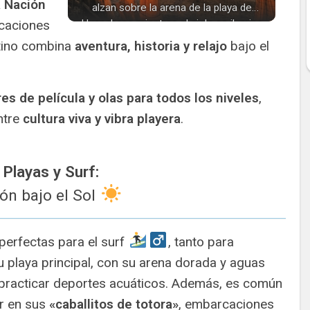
a Nación
alzan sobre la arena de la playa de
caciones
Huanchaco mientras el cielo se ilumina
con los colores del amanecer.
stino combina
aventura, historia y relajo
bajo el
es de película y olas para todos los niveles
,
ntre
cultura viva y vibra playera
.
Playas y Surf:
ión bajo el Sol
erfectas para el surf
️, tanto para
u playa principal, con su arena dorada y aguas
o practicar deportes acuáticos. Además, es común
ar en sus
«caballitos de totora»
, embarcaciones