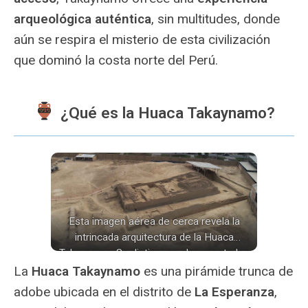
arqueológica auténtica
, sin multitudes, donde
aún se respira el misterio de esta civilización
que dominó la costa norte del Perú.
¿Qué es la Huaca Takaynamo?
Esta imagen aérea de cerca revela la
intrincada arquitectura de la Huaca
Takaynamo. Se distinguen claramente los
muros de adobe erosionados por el
La
Huaca Takaynamo
es una pirámide trunca de
tiempo, las diferentes plataformas y los
adobe ubicada en el distrito de
La Esperanza
,
recintos que componían esta antigua