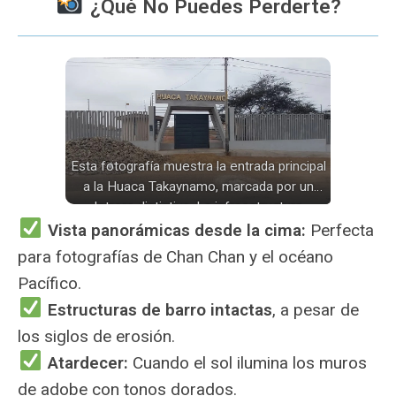
¿Qué No Puedes Perderte?
Esta fotografía muestra la entrada principal
a la Huaca Takaynamo, marcada por un
letrero distintivo. La infraestructura
moderna, como la puerta metálica y el
Vista panorámicas desde la cima:
Perfecta
muro perimetral, contrasta con la
para fotografías de Chan Chan y el océano
antigüedad del sitio arqueológico que se
Pacífico.
encuentra detrás.
Estructuras de barro intactas
, a pesar de
los siglos de erosión.
Atardecer:
Cuando el sol ilumina los muros
de adobe con tonos dorados.