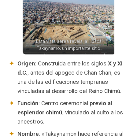
Esta vista aérea revela la Huaca
Takaynamo, un importante sitio
arqueológico preincaico ubicado en la
densamente poblada área urbana de
Origen
: Construida entre los siglos
X y XI
Trujillo, Perú.
d.C.
, antes del apogeo de Chan Chan, es
una de las edificaciones tempranas
vinculadas al desarrollo del Reino Chimú.
Función
: Centro ceremonial
previo al
esplendor chimú
, vinculado al culto a los
ancestros.
Nombre
: «Takaynamo» hace referencia al