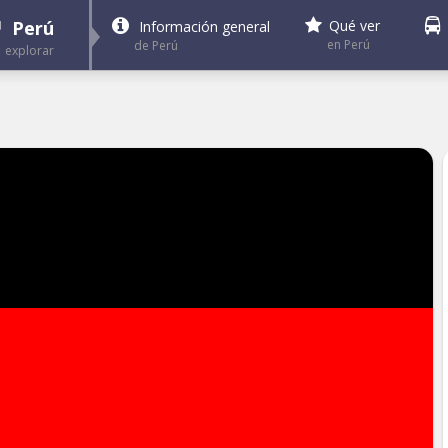
Perú
Qué ver
Información general
en Perú
de Perú
explorar