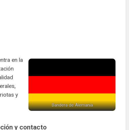
ntra en la
tación
alidad
erales,
riotas y
Bandera de Alemania
ción y contacto