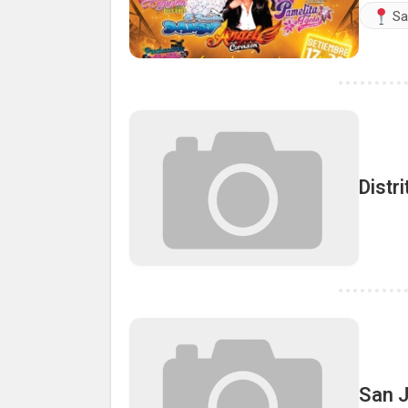
Sa
Distr
San J