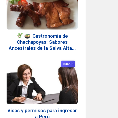
Gastronomía de
Chachapoyas: Sabores
Ancestrales de la Selva Alta...
108238
Visas y permisos para ingresar
a Perú