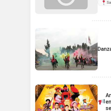
Sa
Danza
An
en
se