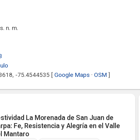
. n. m.
3
culo
3618, -75.4544535
[
Google Maps
·
OSM
]
stividad La Morenada de San Juan de
rpa: Fe, Resistencia y Alegría en el Valle
l Mantaro