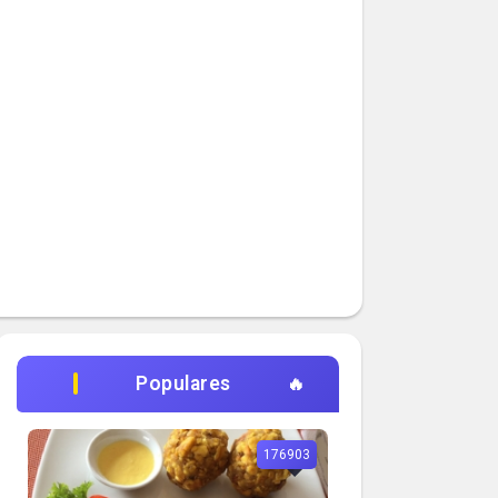
Populares
176903