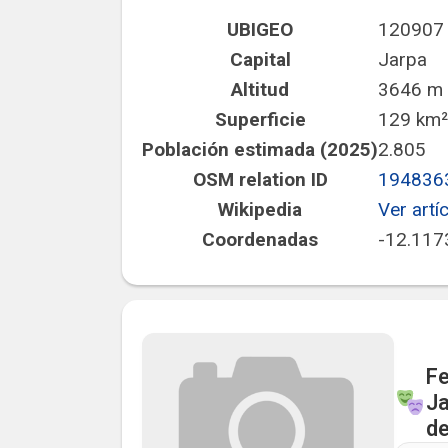
UBIGEO
120907
Capital
Jarpa
Altitud
3646 m s
Superficie
129 km²
Población estimada (2025)
2.805
OSM relation ID
194836
Wikipedia
Ver artí
Coordenadas
-12.117
Fe
Ja
de