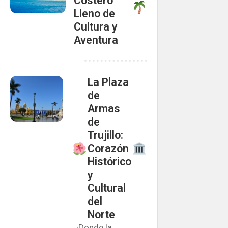
Costero
Lleno de
Cultura y
Aventura
La Plaza
de
Armas
de
Trujillo:
Corazón
Histórico
y
Cultural
del
Norte
¡Donde la