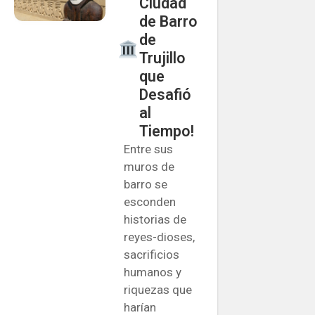
Ciudad
de Barro
de
Trujillo
que
Desafió
al
Tiempo!
Entre sus
muros de
barro se
esconden
historias de
reyes-dioses,
sacrificios
humanos y
riquezas que
harían