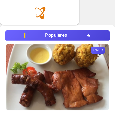
Populares
176884