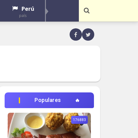
Perú
país
Populares
176883