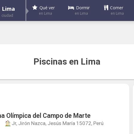
Dormir
Comer
Qué ver
Lima
en Lima
en Lima
en Lima
ciudad
Piscinas en Lima
na Olímpica del Campo de Marte
Jr, Jirón Nazca, Jesús María 15072, Perú