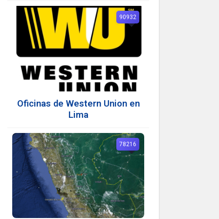
90932
Oficinas de Western Union en
Lima
78216