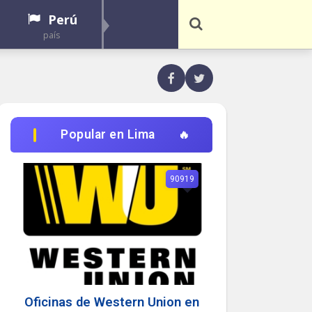
Perú
país
Popular en Lima
90919
Oficinas de Western Union en