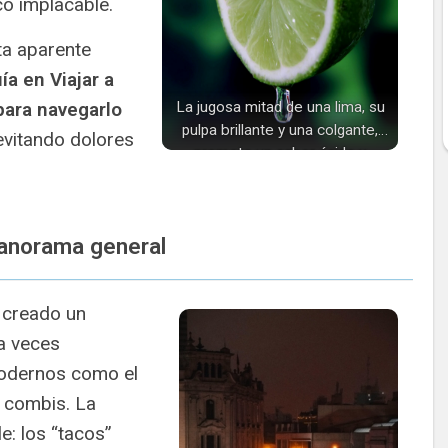
ico implacable.
ta aparente
ía en Viajar a
para navegarlo
La jugosa mitad de una lima, su
pulpa brillante y una colgante,
evitando dolores
promete un sabor ácido y
refrescante para cualquier
preparación culinaria.
Panorama general
 creado un
a veces
modernos como el
y combis. La
e: los “tacos”