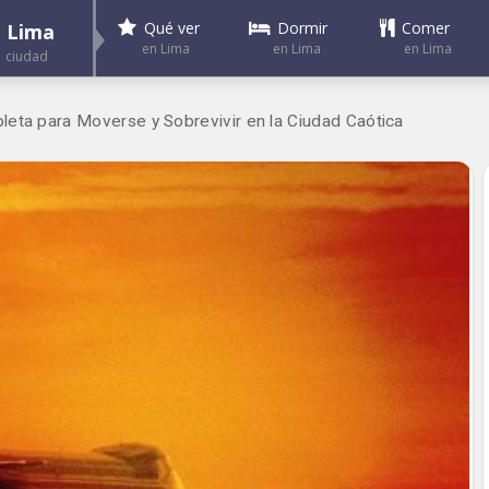
Dormir
Comer
Qué ver
Lima
en Lima
en Lima
en Lima
ciudad
eta para Moverse y Sobrevivir en la Ciudad Caótica