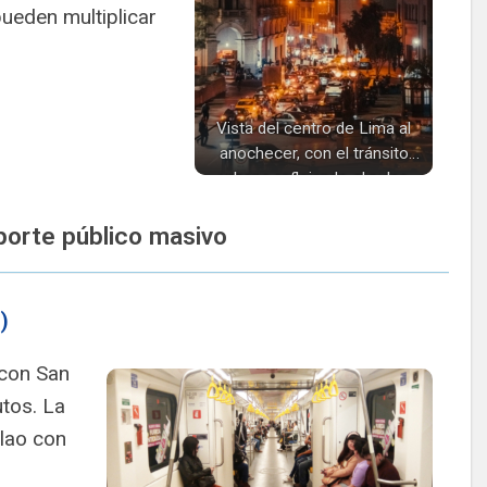
ueden multiplicar
Vista del centro de Lima al
anochecer, con el tránsito
urbano reflejando el pulso
constante de la capital
peruana.
orte público masivo
)
 con San
tos. La
llao con