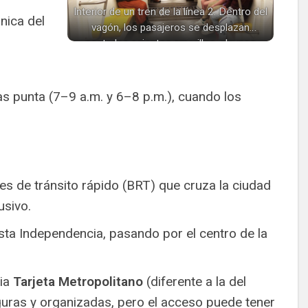
Interior de un tren de la línea 2. Dentro del
nica del
vagón, los pasajeros se desplazan
sentados asientos amarillos, algunos
revisando sus teléfonos, mientras tren
avanza por los túneles la ciudad.
as punta (7–9 a.m. y 6–8 p.m.), cuando los
s de tránsito rápido (BRT) que cruza la ciudad
usivo.
sta Independencia, pasando por el centro de la
pia
Tarjeta Metropolitano
(diferente a la del
uras y organizadas, pero el acceso puede tener