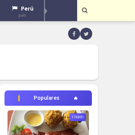
Perú
país
Populares
176891