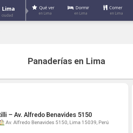
Dormir
Comer
Qué ver
Lima
en Lima
en Lima
en Lima
ciudad
"
Panaderías en Lima
illi – Av. Alfredo Benavides 5150
Av. Alfredo Benavides 5150, Lima 15039, Perú