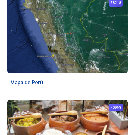
78218
Mapa de Perú
70953