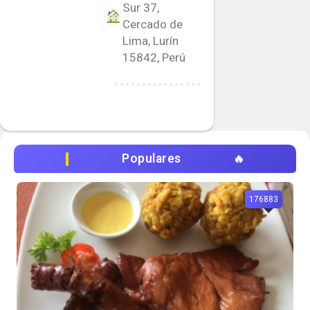
Sur 37,
Cercado de
Lima, Lurín
15842, Perú
Populares
176883