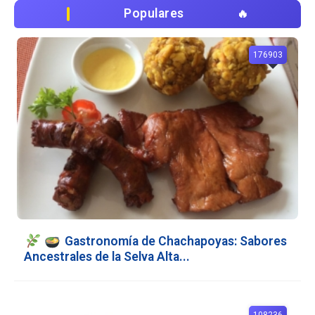
Populares
176903
Gastronomía de Chachapoyas: Sabores
Ancestrales de la Selva Alta...
108236