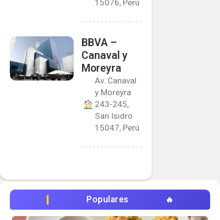
15076, Perú
BBVA –
Canaval y
Moreyra
Av. Canaval
y Moreyra
243-245,
San Isidro
15047, Perú
Populares