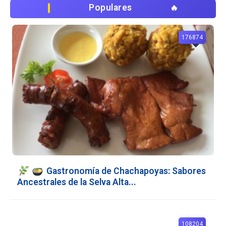
Populares
176874
Gastronomía de Chachapoyas: Sabores
Ancestrales de la Selva Alta...
108204