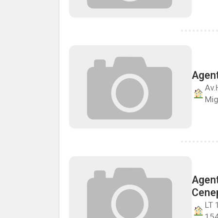
Agent
Av.
Mig
Agent
Cene
LT 
154