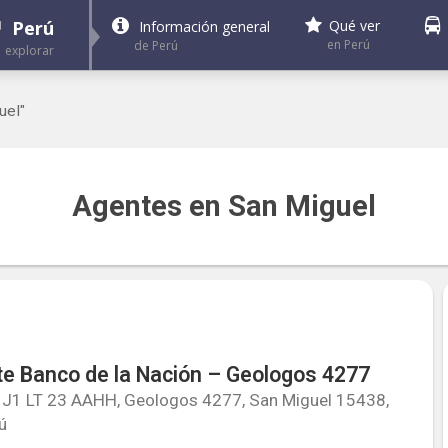
Perú
Qué ver
Información general
en Perú
de Perú
explorar
uel"
Agentes en San Miguel
e Banco de la Nación – Geologos 4277
J1 LT 23 AAHH, Geologos 4277, San Miguel 15438,
ú