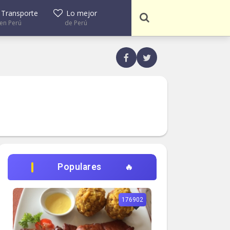
Transporte
Lo mejor
en Perú
de Perú
Populares
176902