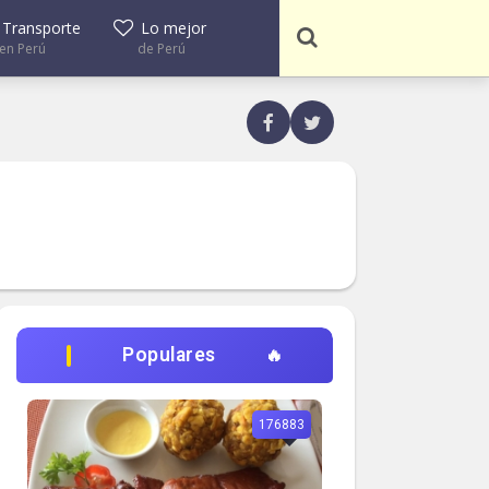
Transporte
Lo mejor
en Perú
de Perú
Populares
176883