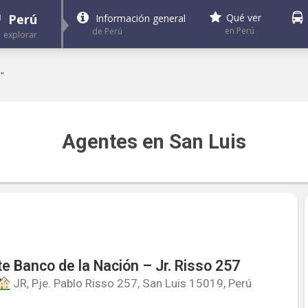
Perú
Qué ver
Información general
en Perú
de Perú
explorar
"
Agentes en San Luis
e Banco de la Nación – Jr. Risso 257
JR, Pje. Pablo Risso 257, San Luis 15019, Perú