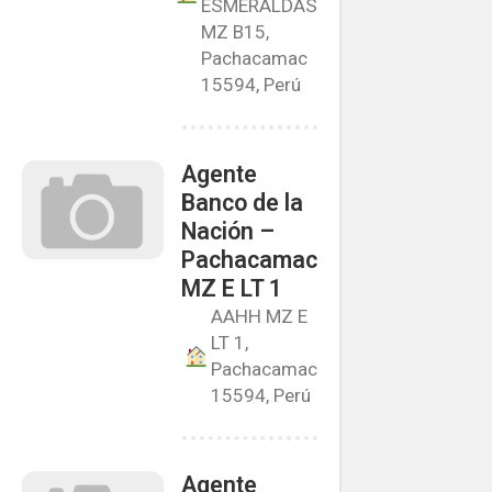
ESMERALDAS
MZ B15,
Pachacamac
15594, Perú
Agente
Banco de la
Nación –
Pachacamac
MZ E LT 1
AAHH MZ E
LT 1,
Pachacamac
15594, Perú
Agente