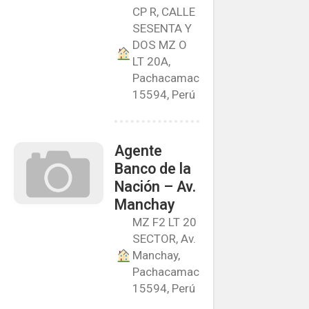
CP R, CALLE
SESENTA Y
DOS MZ O
LT 20A,
Pachacamac
15594, Perú
Agente
Banco de la
Nación – Av.
Manchay
MZ F2 LT 20
SECTOR, Av.
Manchay,
Pachacamac
15594, Perú