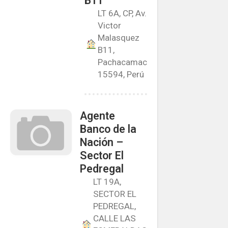
B11
LT 6A, CP, Av.
Victor
Malasquez
B11,
Pachacamac
15594, Perú
Agente
Banco de la
Nación –
Sector El
Pedregal
LT 19A,
SECTOR EL
PEDREGAL,
CALLE LAS