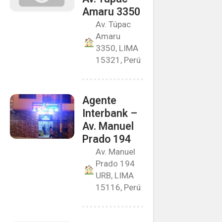
Amaru 3350
Av. Túpac
Amaru
3350, LIMA
15321, Perú
Agente
Interbank –
Av. Manuel
Prado 194
Av. Manuel
Prado 194
URB, LIMA
15116, Perú