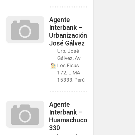
Agente
Interbank –
Urbanización
José Gálvez
Urb. José
Gálvez, Av
Los Ficus
172, LIMA
15333, Perú
Agente
Interbank –
Huamachuco
330