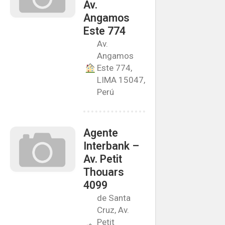
Av.
Angamos
Este 774
Av.
Angamos
Este 774,
LIMA 15047,
Perú
Agente
Interbank –
Av. Petit
Thouars
4099
de Santa
Cruz, Av.
Petit