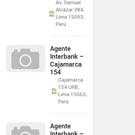
Av. Samuel
Alcázar 384,
Lima 15093,
Perú
Agente
Interbank –
Cajamarca
154
Cajamarca
154 URB,
Lima 15063,
Perú
Agente
Interbank –