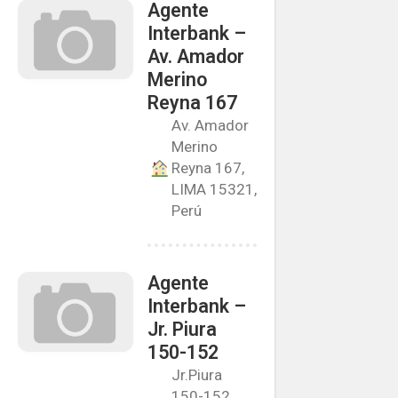
Agente
Interbank –
Av. Amador
Merino
Reyna 167
Av. Amador
Merino
Reyna 167,
LIMA 15321,
Perú
Agente
Interbank –
Jr. Piura
150-152
Jr.Piura
150-152