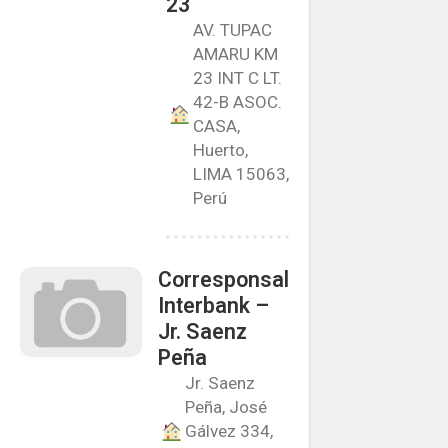
23
AV. TUPAC
AMARU KM
23 INT C LT.
42-B ASOC.
CASA,
Huerto,
LIMA 15063,
Perú
Corresponsal
Interbank –
Jr. Saenz
Peña
Jr. Saenz
Peña, José
Gálvez 334,