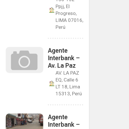
Ppjj, El
Progreso,
LIMA 07016,
Perú
Agente
Interbank –
Av. La Paz
AV. LA PAZ
EQ, Calle 6
LT 18, Lima
15313, Perú
Agente
Interbank –