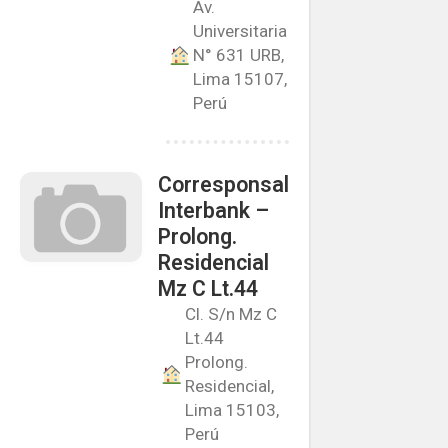
Av.
Universitaria
N° 631 URB,
Lima 15107,
Perú
Corresponsal
Interbank –
Prolong.
Residencial
Mz C Lt.44
Cl. S/n Mz C
Lt.44
Prolong.
Residencial,
Lima 15103,
Perú