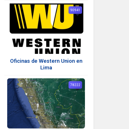
90941
Oficinas de Western Union en
Lima
78222