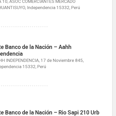
A 10, ASOC COMERCIANTES MERCADO
UANTISUYO, Independencia 15332, Perú
e Banco de la Nación – Aahh
pendencia
H INDEPENDENCIA, 17 de Noviembre 845,
ependencia 15332, Perú
e Banco de la Nación – Rio Sapi 210 Urb