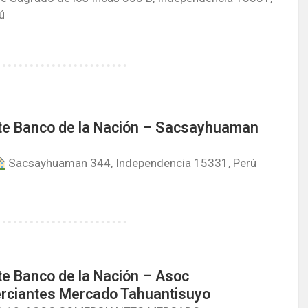
ú
e Banco de la Nación – Sacsayhuaman
Sacsayhuaman 344, Independencia 15331, Perú
e Banco de la Nación – Asoc
rciantes Mercado Tahuantisuyo