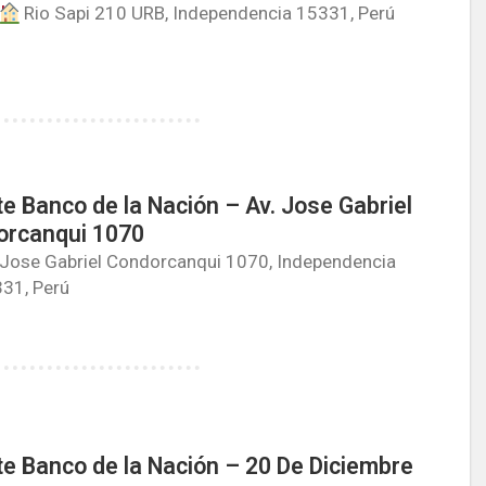
Rio Sapi 210 URB, Independencia 15331, Perú
e Banco de la Nación – Av. Jose Gabriel
orcanqui 1070
 Jose Gabriel Condorcanqui 1070, Independencia
31, Perú
e Banco de la Nación – 20 De Diciembre