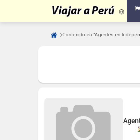
Contenido en "Agentes en Indepen
Agent