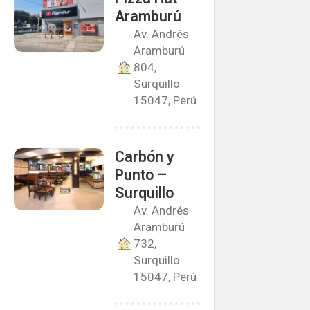
Aramburú
Av. Andrés
Aramburú
804,
Surquillo
15047, Perú
Carbón y
Punto –
Surquillo
Av. Andrés
Aramburú
732,
Surquillo
15047, Perú