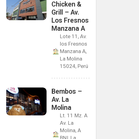
Chicken &
Grill – Av.
Los Fresnos
Manzana A
Lote 11, Av.
los Fresnos
Manzana A,
La Molina
15024, Perú
Bembos –
Av. La
Molina
Lt. 11 Mz. A
Av. La
Molina, A
BNI, La