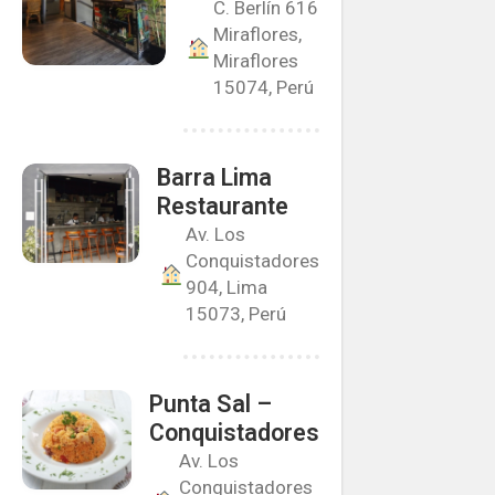
C. Berlín 616
Miraflores,
Miraflores
15074, Perú
Barra Lima
Restaurante
Av. Los
Conquistadores
904, Lima
15073, Perú
Punta Sal –
Conquistadores
Av. Los
Conquistadores