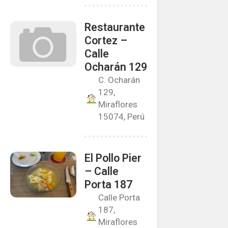
Restaurante
Cortez –
Calle
Ocharán 129
C. Ocharán
129,
Miraflores
15074, Perú
El Pollo Pier
– Calle
Porta 187
Calle Porta
187,
Miraflores