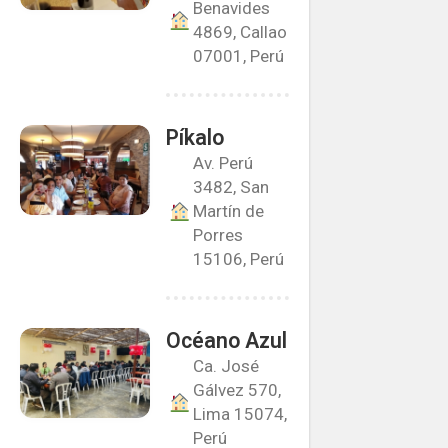
Benavides
4869, Callao
07001, Perú
Píkalo
Av. Perú
3482, San
Martín de
Porres
15106, Perú
Océano Azul
Ca. José
Gálvez 570,
Lima 15074,
Perú