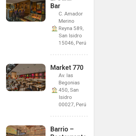
Bar
C. Amador
Merino
Reyna 589,
San Isidro
15046, Perú
Market 770
Av. las
Begonias
450, San
Isidro
00027, Perú
Barrio –