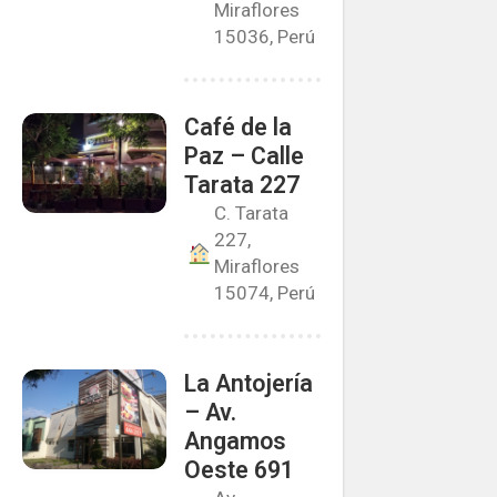
Miraflores
15036, Perú
Café de la
Paz – Calle
Tarata 227
C. Tarata
227,
Miraflores
15074, Perú
La Antojería
– Av.
Angamos
Oeste 691