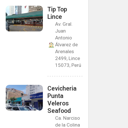
Tip Top
Lince
Av. Gral.
Juan
Antonio
Álvarez de
Arenales
2499, Lince
15073, Perú
Cevicheria
Punta
Veleros
Seafood
Ca. Narciso
de la Colina