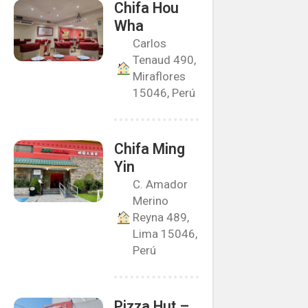
Chifa Hou
Wha
Carlos
Tenaud 490,
Miraflores
15046, Perú
Chifa Ming
Yin
C. Amador
Merino
Reyna 489,
Lima 15046,
Perú
Pizza Hut –