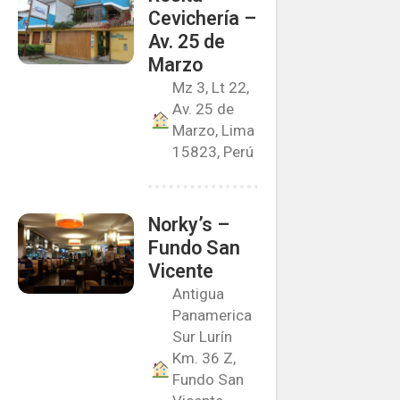
Cevichería –
Av. 25 de
Marzo
Mz 3, Lt 22,
Av. 25 de
Marzo, Lima
15823, Perú
Norky’s –
Fundo San
Vicente
Antigua
Panamerica
Sur Lurín
Km. 36 Z,
Fundo San