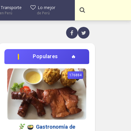
Transporte
Lo mejor
en Perú
de Perú
Populares
176884
Gastronomía de