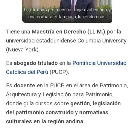
El retratado posa con un traje azul marino y
una corbata estampada, luciendo unas
gafas montura negra y una expresión
serena en su rostro.
Tiene una
Maestría en Derecho (LL.M.)
por la
universidad estadounidense Columbia University
(Nueva York).
Es
abogado titulado
en la
Pontificia Universidad
Católica del Perú
(PUCP).
Es
docente
en la PUCP, en el área de Patrimonio,
Arquitectura y Legislación para Patrimonio,
donde guía cursos sobre
gestión
,
legislación
del patrimonio construido
y
normativas
culturales en la región andina
.