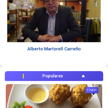
Alberto Martorell Carreño
Populares
176891