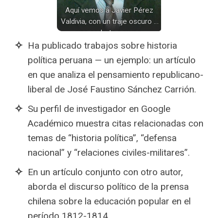
Aquí vemos a Javier Pérez
Valdivia, con un traje oscuro y
una corbata a rayas,
mostrando una imagen
Ha publicado trabajos sobre historia
profesional y seria en la
política peruana — un ejemplo: un artículo
fotografía.
en que analiza el pensamiento republicano-
liberal de José Faustino Sánchez Carrión.
Su perfil de investigador en Google
Académico muestra citas relacionadas con
temas de “historia política”, “defensa
nacional” y “relaciones civiles-militares”.
En un artículo conjunto con otro autor,
aborda el discurso político de la prensa
chilena sobre la educación popular en el
período 1812-1814.