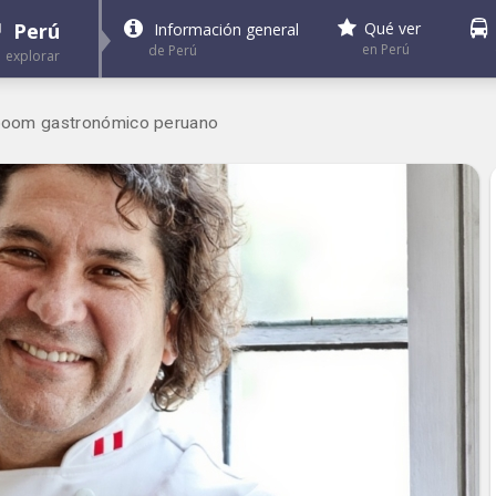
Perú
Qué ver
Información general
en Perú
de Perú
explorar
l boom gastronómico peruano