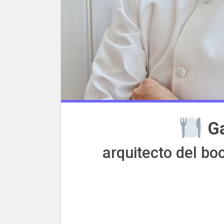
️ 
arquitecto del b