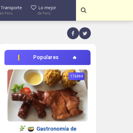
Transporte
Lo mejor
en Perú
de Perú
Populares
176884
Gastronomía de