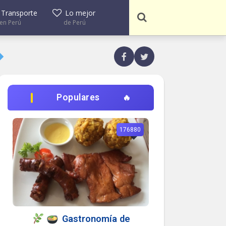
Transporte
Lo mejor
en Perú
de Perú
Populares
176880
Gastronomía de