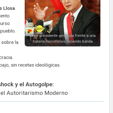
s Llosa
iento
curso
 pueblo.
El ex-presidente gesticula frente a una
batería micrófonos, luciendo banda
sobre la
presidencial y un traje a rayas durante un
discurso público en Perú.
cracia.
ajo, sin recetas ideológicas.
shock y el Autogolpe:
del Autoritarismo Moderno