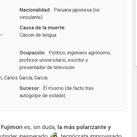
Nacionalidad:
Peruana japonesa (no
vinculante)
Causa de la muerte:
 —
Cáncer de lengua​
Ocupación:
Político, ingeniero agrónomo,
profesor universitario, escritor y
presentador de televisión
Carlos García; García
Sucesor:
Él mismo (de facto tras
autogolpe de estado)
 Fujimori
es, sin duda,
la más polarizante y
utsider inesperado
, tecnócrata improvisado