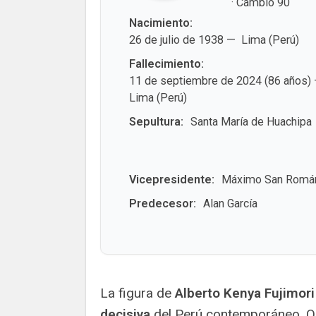
· Cambio 90
Nacimiento:
26 de julio de 1938 — ​ Lima (Perú)
Fallecimiento:
11 de septiembre de 2024 (86 años)
Lima (Perú)
Sepultura:
Santa María de Huachipa
Vicepresidente:
Máximo San Román; 
Predecesor:
Alan García
La figura de
Alberto Kenya Fujimori
decisiva
del Perú contemporáneo. O