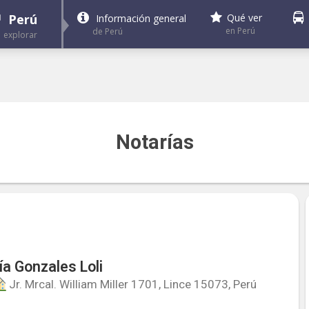
Perú
Qué ver
Información general
en Perú
de Perú
explorar
Notarías
ía Gonzales Loli
Jr. Mrcal. William Miller 1701, Lince 15073, Perú