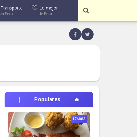
Transporte
Lo mejor
en Perú
de Perú
Populares
176883