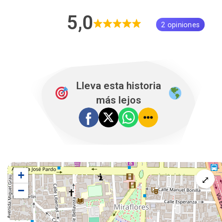
5,0
2 opiniones
Lleva esta historia
más lejos
+
⤢
−