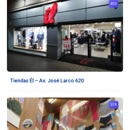
853
Tiendas Él – Av. José Larco 620
379