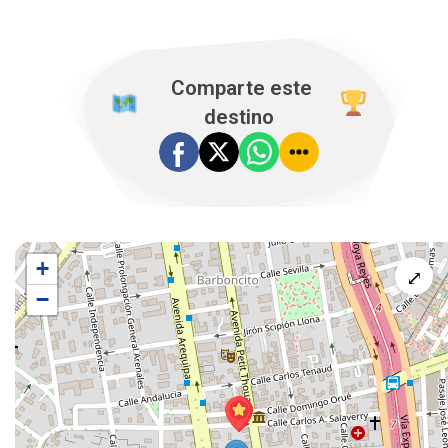
️ Comparte este
destino
+
⤢
−